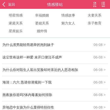
情感驿站
返回
明星情感
幸福婚姻
情感故事
夫妻关系
家庭关系
婆媳关系
魅力女人
亲子教育
星座娱乐
婚外情
为什么渣男能轻而易举的泡到妹子
06-08 >
这尘世有这样一种爱 未开口便泣不成声
06-08 >
为什么你对陌生人装出笑脸却对亲近的人恶语相加
06-08 >
海清：六六 恳请你潜规则一下我
06-08 >
熬夜族你造吗?体内毒素如何排除
06-08 >
异地恋中女孩为什么显得特别任性
06-08 >