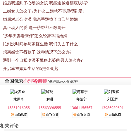
婚后我遇到了心动的女孩 我能逾越道德底线吗?
二婚女人怎么了?为什么二婚就不容易得到爱?
婚后对老公冷漠 我亲手毁掉了自己的婚姻
真正动人的爱 是一秒钟都不敢离开
“少年夫妻老来伴”怎么经营幸福婚姻
忙到没时间参与家庭生活 我们失去了什么
想离婚舍不得孩子 这种情况下怎么办?
遇到一个自私冷漠不懂疼老婆的男人怎么办?
开启幸福婚姻生活的5把金钥匙
全国优秀
心理咨询师
(按照帮助人数排序)
龙罗奇
解凝
蒋振宁
刘玉辉
15851916055
15563398555
13661156567
13986930601
相关评论