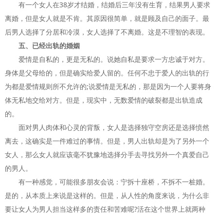
有一个女人在38岁才结婚，结婚后三年没有生育，结果男人要求
离婚，但是女人就是不肯。其原因很简单，就是顾及自己的面子。最
后男人选择了分居和冷漠，女人选择了不离婚。这是不理智的表现。
五、已经出轨的婚姻
爱情是自私的，更是无私的。说她自私是要求一方忠诚于对方。
身体是父母给的，但是确实给爱人留的。任何不忠于爱人的出轨的行
为都是爱情规则所不允许的;说爱情是无私的，那是因为一个人要将身
体无私地交给对方。但是，现实中，无数爱情的破裂都是出轨造成
的。
面对男人肉体和心灵的背叛，女人是选择独守空房还是选择愤然
离去，这确实是一件难过的事情。但是，男人出轨却是为了另外一个
女人，那么女人就应该毫不犹豫地选择分手去寻找另外一个真爱自己
的男人。
有一种感觉，可能很多朋友会说：宁拆十座桥，不拆不一桩婚。
是的，从本质上来说是这样的。但是，从人性的角度来说，为什么非
要让女人为男人担当这样多的责任和苦难呢?活在这个世界上就两种