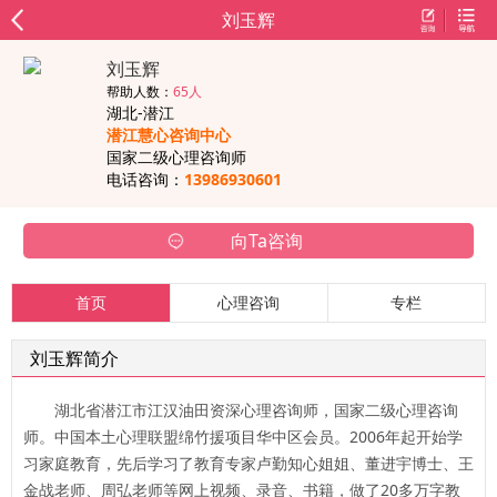
刘玉辉
刘玉辉
帮助人数：
65人
湖北-潜江
潜江慧心咨询中心
国家二级心理咨询师
电话咨询：
13986930601
向Ta咨询
首页
心理咨询
专栏
刘玉辉简介
湖北省潜江市江汉油田资深心理咨询师，国家二级心理咨询
师。中国本土心理联盟绵竹援项目华中区会员。2006年起开始学
习家庭教育，先后学习了教育专家卢勤知心姐姐、董进宇博士、王
金战老师、周弘老师等网上视频、录音、书籍，做了20多万字教