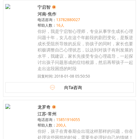
宁启智
河南-焦作
电话咨询：
13782880027
帮助人数：
16人
你好，我是宁启智心理师，专业从事学生成长心理
问题十年，女儿在这个年龄段的剧烈变化，是叛逆
成长受阻所导致的反应，协孩子的同时，家长也要
积极调整自己心理状态，以达到对孩子有利发展的
水平，我建议，家长先接受专业心理疏导，一起探
讨出孩子问题形成的症结根源，然后再帮孩子一起
走出这段困惑的时段
回复时间: 2018-01-08 05:50:50
向Ta咨询
龙罗奇
江苏-常州
电话咨询：
15851916055
帮助人数：
200人
你好，孩子在青春期会出现这样那样的问题，你在
处理这些困扰的时候，需要先处理好自己的情绪！