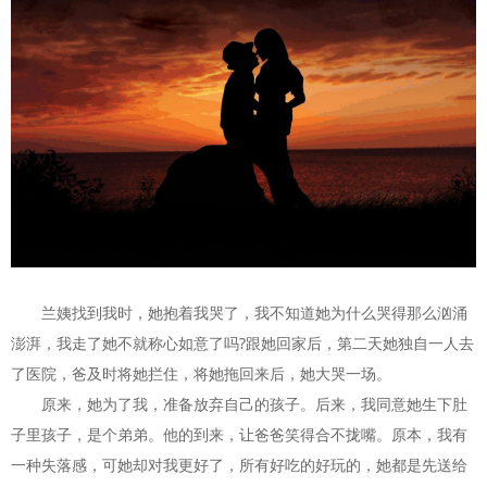
兰姨找到我时，她抱着我哭了，我不知道她为什么哭得那么汹涌
澎湃，我走了她不就称心如意了吗?跟她回家后，第二天她独自一人去
了医院，爸及时将她拦住，将她拖回来后，她大哭一场。
原来，她为了我，准备放弃自己的孩子。后来，我同意她生下肚
子里孩子，是个弟弟。他的到来，让爸爸笑得合不拢嘴。原本，我有
一种失落感，可她却对我更好了，所有好吃的好玩的，她都是先送给