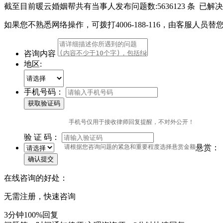
截至目前暖云婚姻帮共有当事人发布问题数:
5636123 条
已解决
如果您不熟悉网络操作，可拨打
4006-188-116
，由客服人员替
咨询内容
地区:
手机号码：
手机号仅用于接收律师回复提醒，不对外公开！
验 证 码：
请根据您咨询问题的紧急和重要程度选择悬赏金额
悬赏：
确认提交
在线咨询的好处：
无需注册，快速咨询
3分钟100%回复