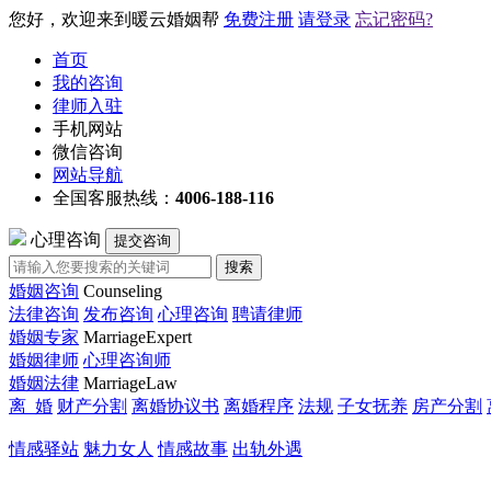
您好，欢迎来到暖云婚姻帮
免费注册
请登录
忘记密码?
首页
我的咨询
律师入驻
手机网站
微信咨询
网站导航
全国客服热线：
4006-188-116
心理咨询
提交咨询
搜索
婚姻咨询
Counseling
法律咨询
发布咨询
心理咨询
聘请律师
婚姻专家
MarriageExpert
婚姻律师
心理咨询师
婚姻法律
MarriageLaw
离 婚
财产分割
离婚协议书
离婚程序
法规
子女抚养
房产分割
情感驿站
魅力女人
情感故事
出轨外遇