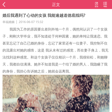
正文
婚后我遇到了心动的女孩 我能逾越道德底线吗?
幸福婚姻
2016-06-07 15:32
我因为工作的原因要出差到外地一个月，偶然间认识了一个女孩
子，刚刚大学毕业，我不知道处于何种因素，她的单纯让我迷恋。我
甚至忘记了自己已婚的身份，忘记了家里还有一位妻子。我控制不住
的流露出对她的感情，这是 我从未有过的感觉，而在妻子身上，我无
法找到这种感觉。和这个女孩子仅仅相识一个月，我很轻松，和她聊
天，我都自信满满。她并不知道我是一个结了婚的男人，我隐瞒了我
的身份，我担心告诉她之后，她就会远离我。