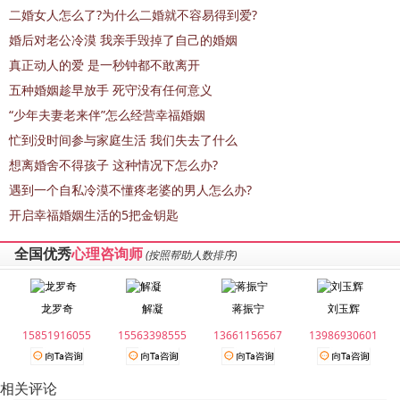
二婚女人怎么了?为什么二婚就不容易得到爱?
婚后对老公冷漠 我亲手毁掉了自己的婚姻
真正动人的爱 是一秒钟都不敢离开
五种婚姻趁早放手 死守没有任何意义
“少年夫妻老来伴”怎么经营幸福婚姻
忙到没时间参与家庭生活 我们失去了什么
想离婚舍不得孩子 这种情况下怎么办?
遇到一个自私冷漠不懂疼老婆的男人怎么办?
开启幸福婚姻生活的5把金钥匙
全国优秀
心理咨询师
(按照帮助人数排序)
龙罗奇
解凝
蒋振宁
刘玉辉
15851916055
15563398555
13661156567
13986930601
相关评论