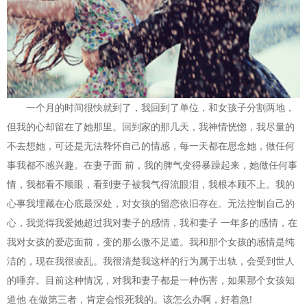
一个月的时间很快就到了，我回到了单位，和女孩子分割两地，
但我的心却留在了她那里。回到家的那几天，我神情恍惚，我尽量的
不去想她，可还是无法释怀自己的情感，每一天都在思念她，做任何
事我都不感兴趣。在妻子面 前，我的脾气变得暴躁起来，她做任何事
情，我都看不顺眼，看到妻子被我气得流眼泪，我根本顾不上。我的
心事我埋藏在心底最深处，对女孩的留恋依旧存在。无法控制自己的
心，我觉得我爱她超过我对妻子的感情，我和妻子 一年多的感情，在
我对女孩的爱恋面前，变的那么微不足道。我和那个女孩的感情是纯
洁的，现在我很凌乱。我很清楚我这样的行为属于出轨，会受到世人
的唾弃。目前这种情况，对我和妻子都是一种伤害，如果那个女孩知
道他 在做第三者，肯定会恨死我的。该怎么办啊，好着急!