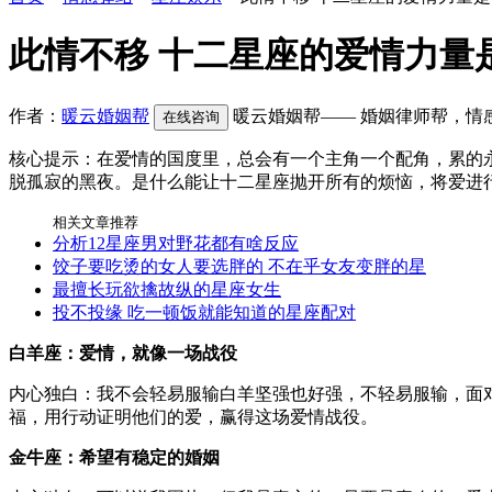
此情不移 十二星座的爱情力量
作者：
暖云婚姻帮
暖云婚姻帮—— 婚姻律师帮，情
在线咨询
核心提示：在爱情的国度里，总会有一个主角一个配角，累的永
脱孤寂的黑夜。是什么能让十二星座抛开所有的烦恼，将爱进
相关文章推荐
分析12星座男对野花都有啥反应
饺子要吃烫的女人要选胖的 不在乎女友变胖的星
最擅长玩欲擒故纵的星座女生
投不投缘 吃一顿饭就能知道的星座配对
白羊座：爱情，就像一场战役
内心独白：我不会轻易服输白羊坚强也好强，不轻易服输，面
福，用行动证明他们的爱，赢得这场爱情战役。
金牛座：希望有稳定的婚姻