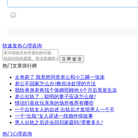
快速发布心理咨询
立 即 提 交
热门文章排行榜
太奇葩了 我竟然同意老公和小三睡一张床
老公不回家怎么办?教你冷处理的方法
我给单身老爸找个保姆照顾他 6个月后竟发生这
老公出轨了，聪明的妻子应该怎么做?
情侣们喜欢玩亲亲的场所推荐有哪些
一个出轨女人的自述 出轨后才发现男人一个不
一个“出轨”女人讲述一段婚外情故事
男人出轨之后还会回归家庭吗?需要多久?
热门心理咨询