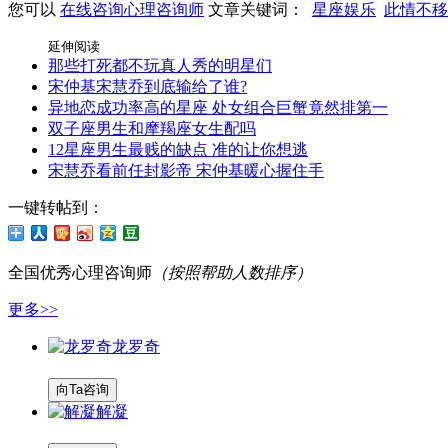
您可以
在线咨询心理咨询师
文章关键词：
星座娱乐
此情不移
延伸阅读
那些打死都不玩真人秀的明星们
宋仲基宋慧乔到底输给了谁?
异地恋成功率高的星座 处女组合巨蟹竟然排第一
双子座男生和摩羯座女生配吗
12星座男生最贱的缺点 准的让你想逃
宋慧乔看前任封影帝 宋仲基暖心握住手
一键转帖到：
全国优秀
心理咨询师
（按照帮助人数排序）
更多>>
龙罗奇
向Ta咨询
解凝