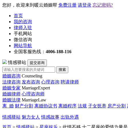
您好，欢迎来到暖云婚姻帮
免费注册
请登录
忘记密码?
首页
我的咨询
律师入驻
手机网站
微信咨询
网站导航
全国客服热线：
4006-188-116
情感驿站
提交咨询
搜索
婚姻咨询
Counseling
法律咨询
发布咨询
心理咨询
聘请律师
婚姻专家
MarriageExpert
婚姻律师
心理咨询师
婚姻法律
MarriageLaw
离 婚
财产分割
离婚协议书
离婚程序
法规
子女抚养
房产分割
情感驿站
魅力女人
情感故事
出轨外遇
首页
>
情感驿站
>
星座娱乐
> 此情不移 十二星座的爱情力量