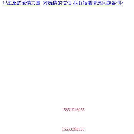
12星座的爱情力量
对感情的信任
我有婚姻情感问题咨询>
15851916055
15563398555