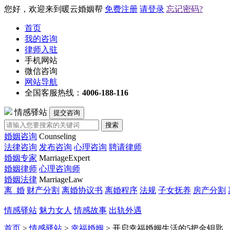
您好，欢迎来到暖云婚姻帮
免费注册
请登录
忘记密码?
首页
我的咨询
律师入驻
手机网站
微信咨询
网站导航
全国客服热线：
4006-188-116
情感驿站
提交咨询
搜索
婚姻咨询
Counseling
法律咨询
发布咨询
心理咨询
聘请律师
婚姻专家
MarriageExpert
婚姻律师
心理咨询师
婚姻法律
MarriageLaw
离 婚
财产分割
离婚协议书
离婚程序
法规
子女抚养
房产分割
情感驿站
魅力女人
情感故事
出轨外遇
首页
>
情感驿站
>
幸福婚姻
> 开启幸福婚姻生活的5把金钥匙