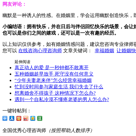
网友评论：
幽默是一种诱人的性感。在婚姻里，学会运用幽默创造快乐，
小编结语：拥有快乐，并在日后与伴侣回忆快乐的场景，会让
也可以是你们之间的嬉戏，还可以是一次有趣的经历。
以上知识仅供参考，如有婚姻情感问题，建议您咨询专业律师
您可以
在线咨询心理咨询师
文章关键词：
幸福婚姻
让婚姻快
延伸阅读
真正动人的爱 是一秒钟都不敢离开
五种婚姻趁早放手 死守没有任何意义
“少年夫妻老来伴”怎么经营幸福婚姻
忙到没时间参与家庭生活 我们失去了什么
想离婚舍不得孩子 这种情况下怎么办?
遇到一个自私冷漠不懂疼老婆的男人怎么办?
一键转帖到：
全国优秀
心理咨询师
（按照帮助人数排序）