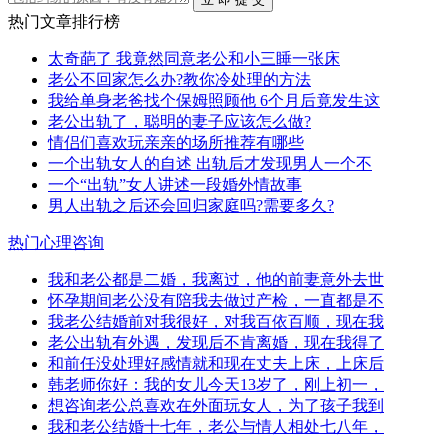
热门文章排行榜
太奇葩了 我竟然同意老公和小三睡一张床
老公不回家怎么办?教你冷处理的方法
我给单身老爸找个保姆照顾他 6个月后竟发生这
老公出轨了，聪明的妻子应该怎么做?
情侣们喜欢玩亲亲的场所推荐有哪些
一个出轨女人的自述 出轨后才发现男人一个不
一个“出轨”女人讲述一段婚外情故事
男人出轨之后还会回归家庭吗?需要多久?
热门心理咨询
我和老公都是二婚，我离过，他的前妻意外去世
怀孕期间老公没有陪我去做过产检，一直都是不
我老公结婚前对我很好，对我百依百顺，现在我
老公出轨有外遇，发现后不肯离婚，现在我得了
和前任没处理好感情就和现在丈夫上床，上床后
韩老师你好：我的女儿今天13岁了，刚上初一，
想咨询老公总喜欢在外面玩女人，为了孩子我到
我和老公结婚十七年，老公与情人相处七八年，