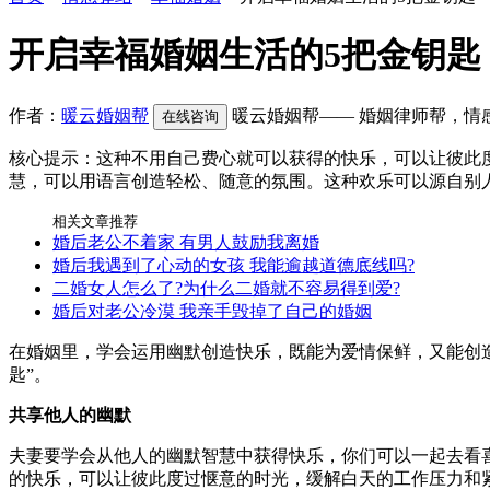
开启幸福婚姻生活的5把金钥匙
作者：
暖云婚姻帮
暖云婚姻帮—— 婚姻律师帮，情
在线咨询
核心提示：这种不用自己费心就可以获得的快乐，可以让彼此
慧，可以用语言创造轻松、随意的氛围。这种欢乐可以源自别
相关文章推荐
婚后老公不着家 有男人鼓励我离婚
婚后我遇到了心动的女孩 我能逾越道德底线吗?
二婚女人怎么了?为什么二婚就不容易得到爱?
婚后对老公冷漠 我亲手毁掉了自己的婚姻
在婚姻里，学会运用幽默创造快乐，既能为爱情保鲜，又能创
匙”。
共享他人的幽默
夫妻要学会从他人的幽默智慧中获得快乐，你们可以一起去看
的快乐，可以让彼此度过惬意的时光，缓解白天的工作压力和