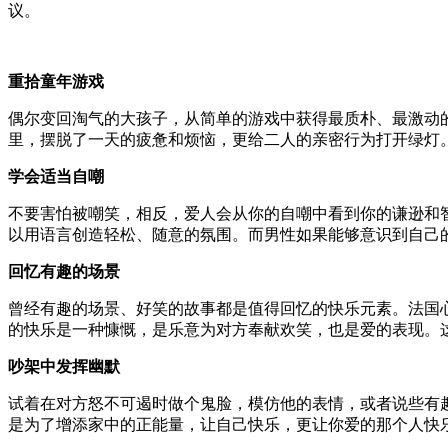
议。
重拾童年游戏
偶尔变回淘气的大孩子，从简单的游戏中获得最质朴、最激动
里，摆脱了一天的疲惫和烦恼，更给二人的亲密行为打开绿灯
学会适当自嘲
不要害怕被嘲笑，相反，爱人会从你的自嘲中看到你的谦逊和
以用语言创造轻松、随意的氛围。而男性如果能够意识到自己
回忆有趣的场景
曾经有趣的场景、好笑的故事都是值得回忆的快乐元素。法国
的快乐是一种慷慨，是乐意为对方奉献欢笑，也是爱的表现。
吵架中发挥幽默
试着在对方怒不可遏时做个鬼脸，模仿他的表情，或者说些有
是为了增添家中的正能量，让自己快乐，更让你爱的那个人快