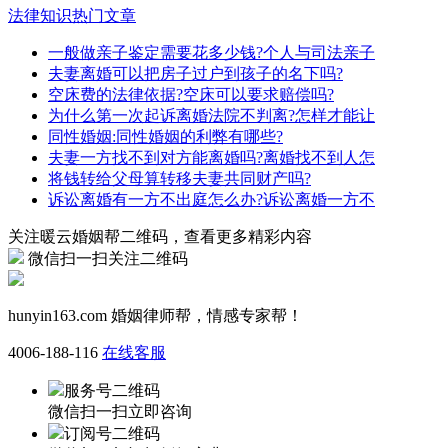
法律知识热门文章
一般做亲子鉴定需要花多少钱?个人与司法亲子
夫妻离婚可以把房子过户到孩子的名下吗?
空床费的法律依据?空床可以要求赔偿吗?
为什么第一次起诉离婚法院不判离?怎样才能让
同性婚姻:同性婚姻的利弊有哪些?
夫妻一方找不到对方能离婚吗?离婚找不到人怎
将钱转给父母算转移夫妻共同财产吗?
诉讼离婚有一方不出庭怎么办?诉讼离婚一方不
关注暖云婚姻帮二维码，查看更多精彩内容
微信扫一扫关注二维码
hunyin163.com
婚姻律师帮，情感专家帮！
4006-188-116
在线客服
服务号二维码
微信扫一扫立即咨询
订阅号二维码