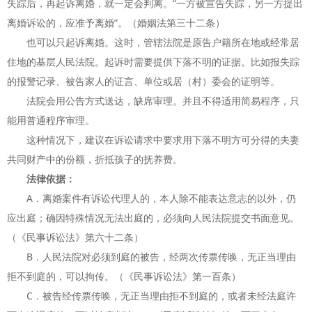
失踪后，再起诉离婚，就一定会判离。“一方被宣告失踪，另一方提出
离婚诉讼的，应准予离婚”。（婚姻法第三十二条）
也可以只起诉离婚。这时，管辖法院是原告户籍所在地或经常居
住地的基层人民法院。起诉时需要提供下落不明的证据。比如报失踪
的报警记录、被告家人的证言、单位或居（村）委会的证明等。
法院会用公告方式送达，缺席审理。并且不得适用简易程序，只
能用普通程序审理。
这种情况下，建议在诉讼请求中要求用下落不明方可分得的夫妻
共同财产中的份额，折抵孩子的抚养费。
法律依据：
A．离婚案件有诉讼代理人的，本人除不能表达意志的以外，仍
应出庭；确因特殊情况无法出庭的，必须向人民法院提交书面意见。
（《民事诉讼法》第六十二条）
B．人民法院对必须到庭的被告，经两次传票传唤，无正当理由
拒不到庭的，可以拘传。（《民事诉讼法》第一百条）
C．被告经传票传唤，无正当理由拒不到庭的，或者未经法庭许