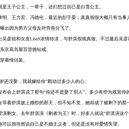
就是王子公主，一辈子，还幻想过自己是白雪公主。
黎明、王力宏、冯德伦，最近的彭于晏，真真假假大概只有当事
后曝出因为男方父母反对劳燕分飞了。
彦祖和女友LisaS浓情转淡，与舒淇假戏真做。不过最后吴彦祖
在东京高岛屋百货挑钻戒。
里穿着情侣装。
5岁还没娶，我就嫁给你”戳动过多少人的心。
发布会上舒淇说了那句“你还不是娶了别人”。多少有些为戏宣传
在等着舒淇披上婚纱的那天，但不知不觉，她却成了被剩下的那
演剩女。去年舒淇演《剩者为王》时，好多人就说“舒淇演这个
她可以很坦然说自己是不婚主义者，但还是没有对爱情失望。