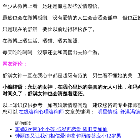
至少从微博上看，她还是愿意发些爱情感悟。
虽然也会在微博感慨，没有爱情的人生会苦涩会孤单，但也正
只是现在的舒淇，要比以前过得轻松多了。
在微博上晒生活、晒猫、晒素颜照。
每天吃吃喝喝，没事还会和闺蜜出去旅个游。
网友评论：
舒淇女神一直在我心中都是超级有范的，男生看不懂她的美，五
小编结语：永远的女神，在我心里她的美真的无人可比，和冯
时间久了，舒淇女神也会清楚着迷茫。
以上知识仅供参考，如有婚姻情感问题，建议您咨询专业律师
您可以
在线咨询心理咨询师
文章关键词：
明星情感
舒淇冯德
延伸阅读
离婚2次带3个小孩 45岁再恋爱 依旧美如仙
钟丽缇又让我们相信爱情啦 钟丽缇答应小12岁男