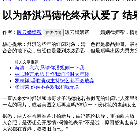
以为舒淇冯德伦终承认爱了 结
作者：
暖云婚姻帮
暖云婚姻帮—— 婚姻律师帮，情
在线咨询
核心提示：舒淇这些年的绯闻对象，清一色都是极品帅哥。最
合合的地下恋，曾经也是爱到轰轰烈烈，但最后曝出因为男方
相关文章推荐
海清：六六 恳请你潜规则一下我
林志玲言承旭 只怪我们当时太年轻
罗志祥 唱歌演戏主持综艺都不会放弃
张国荣 你喜不喜欢我和我无关
一直以来女神舒淇和帅哥才子冯德伦若有似无的绯闻让人雾里看花，但5
一点的照片，或者美图之后再发吗?体谅一下没化妆的素颜女艺
据悉，两人在香港准备开拍新片，由冯德伦执导，重拍西片版
人合照，是否想公开恋情?冯德伦表示“不是啦，原因舒淇也有
大家都在香港，叙叙旧而已。”