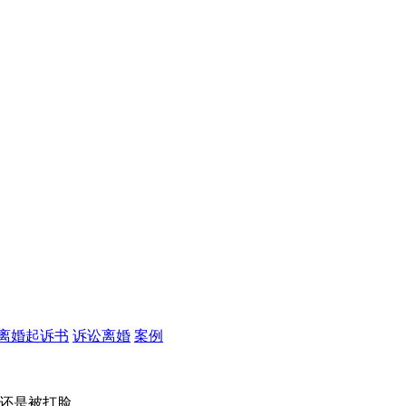
离婚起诉书
诉讼离婚
案例
果还是被打脸