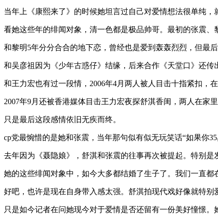
当年上《康熙来了》的时候她坦言过自己对爱情想法很单纯，
看她这些年的绯闻对象，清一色都是极品帅哥。最初的张震、
和黎明5年分分合合的地下恋，曾经也是爱到轰轰烈烈，但最
和吴彦祖因为《少年古惑仔》结缘，后来合作《天堂口》还传出吴
和王力宏也有过一段情，2006年4月两人被人目击十指紧扣，
2007年9月还被香港媒体目击王力宏夜探舒淇香闺，两人在家
只是最后这段感情依旧无疾而终。
cp党最惋惜的是她和张震，当年那句似有似无玩笑话“如果你3
去年因为《聂隐娘》，舒淇和张震的往事再次被提起。特别是
她的这些绯闻对象中，如今大多都结婚了生子了。我们一直都
好吧，也许是现在自身带入感太强。舒淇拍现代戏好像就特别爱
只是如今记者在问她现今对于爱情是否还留有一份美好憧憬。