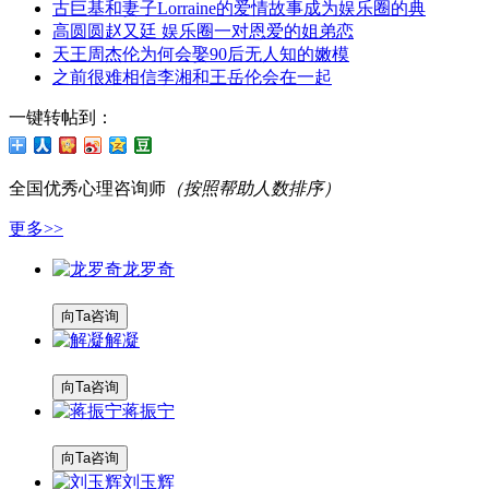
古巨基和妻子Lorraine的爱情故事成为娱乐圈的典
高圆圆赵又廷 娱乐圈一对恩爱的姐弟恋
天王周杰伦为何会娶90后无人知的嫩模
之前很难相信李湘和王岳伦会在一起
一键转帖到：
全国优秀
心理咨询师
（按照帮助人数排序）
更多>>
龙罗奇
向Ta咨询
解凝
向Ta咨询
蒋振宁
向Ta咨询
刘玉辉