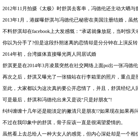
2012年11月拍摄《太极》时舒淇去客串，冯德伦还主动大晒
2013年1月，港媒曝舒淇与冯德伦已秘密在美国注册结婚，
不料舒淇却在facebook上大发感慨：“承诺就像放屁，当
你以为分手了?但是这段扑朔迷离的恋情却是分分钟在上演反转
2014年初，台湾媒体直接曝光两人同居试婚
舒淇更是在2014年3月凌晨突然在社交网络上面po出一张冯德伦与
再次之后，舒淇又曝光了一张猫站在行李箱里的照片，重点是
至此，大家都以为这次真的要公开恋情了，并且，舒淇经纪人
可是最后，舒淇和冯德伦出来又是说“只是好朋友”!
纠纠缠缠十几年还是能淡定的撇清只是朋友!?如果现在如果再
不过在我印象中的舒淇，骨子应该一直是很渴望爱情的。
虽然看上去总给人一种大女人的感觉，但内心深处却是一个相