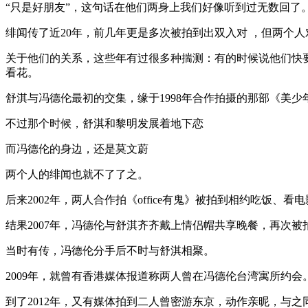
“只是好朋友”，这句话在他们两身上我们好像听到过无数回了
绯闻传了近20年，前几年更是多次被拍到出双入对 ，但两个人
关于他们的关系，这些年有过很多种揣测：有的时候说他们快
看花。
舒淇与冯德伦最初的交集，缘于1998年合作拍摄的那部《美少
不过那个时候，舒淇和黎明发展着地下恋
而冯德伦的身边，还是莫文蔚
两个人的绯闻也就不了了之。
后来2002年，两人合作拍《office有鬼》被拍到相约吃饭
结果2007年，冯德伦与舒淇齐齐戴上情侣帽共享晚餐，再次被
当时有传，冯德伦分手后不时与舒淇相聚。
2009年，就曾有香港媒体报道称两人曾在冯德伦台湾寓所约
到了2012年，又有媒体拍到二人曾密游东京，动作亲昵，与