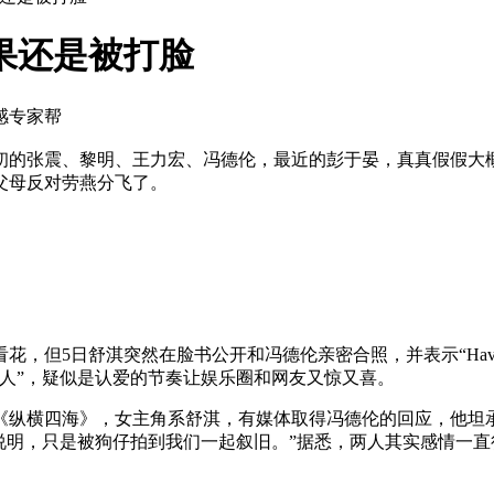
果还是被打脸
感专家帮
初的张震、黎明、王力宏、冯德伦，最近的彭于晏，真真假假大
父母反对劳燕分飞了。
日舒淇突然在脸书公开和冯德伦亲密合照，并表示“Have a gre
人”，疑似是认爱的节奏让娱乐圈和网友又惊又喜。
《纵横四海》，女主角系舒淇，有媒体取得冯德伦的回应，他坦承
说明，只是被狗仔拍到我们一起叙旧。”据悉，两人其实感情一直