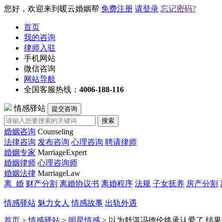
您好，欢迎来到暖云婚姻帮
免费注册
请登录
忘记密码?
首页
我的咨询
律师入驻
手机网站
微信咨询
网站导航
全国客服热线：
4006-188-116
情感驿站
提交咨询
搜索
婚姻咨询
Counseling
法律咨询
发布咨询
心理咨询
聘请律师
婚姻专家
MarriageExpert
婚姻律师
心理咨询师
婚姻法律
MarriageLaw
离 婚
财产分割
离婚协议书
离婚程序
法规
子女抚养
房产分割
情感驿站
魅力女人
情感故事
出轨外遇
首页
>
情感驿站
>
明星情感
> 以为舒淇冯德伦终承认爱了 结