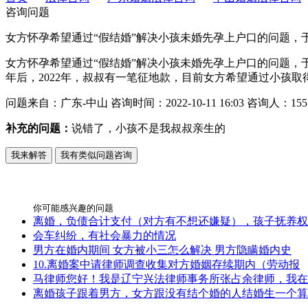
咨询问题
女方怀孕希望通过“假结婚”解决小孩未婚先孕上户口的问题，
女方怀孕希望通过“假结婚”解决小孩未婚先孕上户口的问题，
年后，2022年，叔叔有一笔征地款，目前女方希望通过小孩
问题来自：
广东-中山
咨询时间：
2022-10-11 16:03
咨询人：
155
补充的问题：
说错了，小孩不是我叔叔亲生的
我来解答
我有类似问题咨询
你可能感兴趣的问题
离婚，负债合计支付（对方有不想还嫌疑），孩子抚养权
会车纠纷，有社会暴力的情况
男方在婚内期间 女方被小三怎么解决 男方隐瞒婚内史
10.离婚案中请律师调查收集对方婚姻存续期内（劳动报
马律师您好！我是辽宁兴法律师事务所张占余律师，我在
离婚孩子跟着男方，女方跟没有结个婚的人结婚生一个算