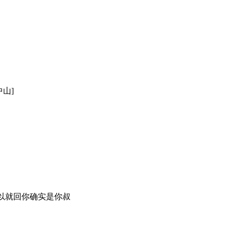
中山]
以就回你确实是你叔