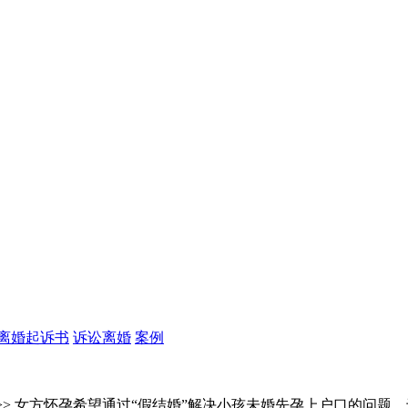
离婚起诉书
诉讼离婚
案例
>> 女方怀孕希望通过“假结婚”解决小孩未婚先孕上户口的问题