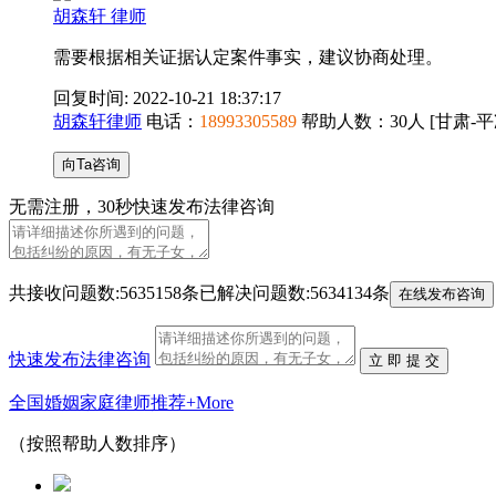
胡森轩 律师
需要根据相关证据认定案件事实，建议协商处理。
回复时间: 2022-10-21 18:37:17
胡森轩律师
电话：
18993305589
帮助人数：
30人
[甘肃-平
向Ta咨询
无需注册，
30秒
快速发布法律咨询
共接收问题数:
5635158条
已解决问题数:
5634134条
在线发布咨询
快速发布法律咨询
立 即 提 交
全国婚姻家庭律师推荐
+More
（按照帮助人数排序）