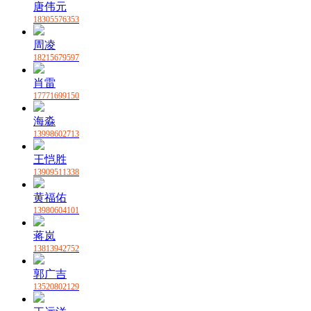
唐伟元
18305576353
周凌
18215679597
肖雷
17771699150
海淼
13998602713
王恺胜
13909511338
黄福佑
13980604101
蒋岚
13813942752
郭广吉
13520802129