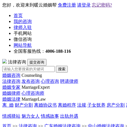
您好，欢迎来到暖云婚姻帮
免费注册
请登录
忘记密码?
首页
我的咨询
律师入驻
手机网站
微信咨询
网站导航
全国客服热线：
4006-188-116
法律咨询
提交咨询
搜索
婚姻咨询
Counseling
法律咨询
发布咨询
心理咨询
聘请律师
婚姻专家
MarriageExpert
婚姻律师
心理咨询师
婚姻法律
MarriageLaw
离 婚
财产分割
离婚协议书
离婚程序
法规
子女抚养
房产分割
情感驿站
魅力女人
情感故事
出轨外遇
首页
>>
法律咨询
>>
广东婚姻法律咨询
>>
中山婚姻法律咨询