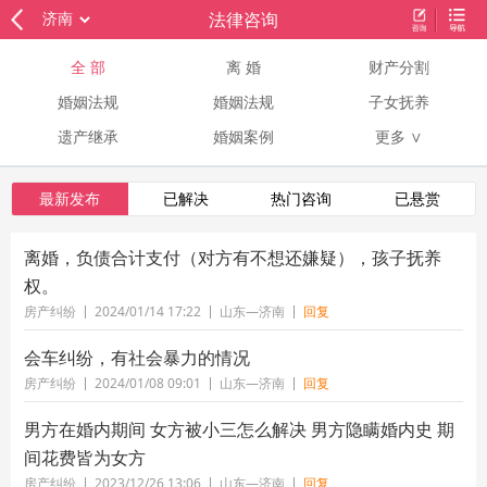
法律咨询
全 部
离 婚
财产分割
婚姻法规
婚姻法规
子女抚养
遗产继承
婚姻案例
更多 ∨
最新发布
已解决
热门咨询
已悬赏
离婚，负债合计支付（对方有不想还嫌疑），孩子抚养
权。
房产纠纷
2024/01/14 17:22
山东—济南
回复
会车纠纷，有社会暴力的情况
房产纠纷
2024/01/08 09:01
山东—济南
回复
男方在婚内期间 女方被小三怎么解决 男方隐瞒婚内史 期
间花费皆为女方
房产纠纷
2023/12/26 13:06
山东—济南
回复