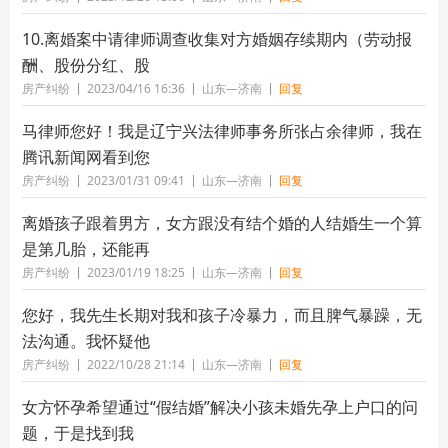
10.离婚案中请律师调查收集对方婚姻存续期内（劳动报
酬、股份分红、股
房产纠纷
2023/04/16 16:36
山东—济南
回复
马律师您好！我是辽宁兴法律师事务所张占余律师，我在
腾讯新闻网看到您
房产纠纷
2023/01/31 09:41
山东—济南
回复
离婚孩子跟着男方，女方跟没有结个婚的人结婚生一个算
是第几胎，还能再
房产纠纷
2023/01/19 18:25
山东—济南
回复
您好，我先生长期对我和孩子冷暴力，而且脾气暴躁，无
法沟通。我怀疑他
房产纠纷
2022/10/28 21:14
山东—济南
回复
女方怀孕希望通过“假结婚”解决小孩未婚先孕上户口的问
题，于是找到我