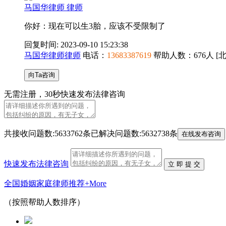
马国华律师 律师
你好：现在可以生3胎，应该不受限制了
回复时间: 2023-09-10 15:23:38
马国华律师律师
电话：
13683387619
帮助人数：
676人
[
向Ta咨询
无需注册，
30秒
快速发布法律咨询
共接收问题数:
5633762条
已解决问题数:
5632738条
在线发布咨询
快速发布法律咨询
立 即 提 交
全国婚姻家庭律师推荐
+More
（按照帮助人数排序）