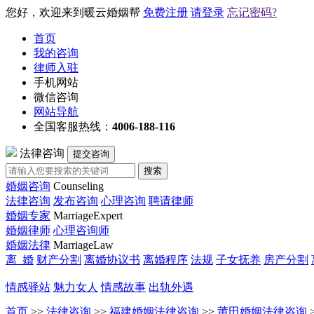
您好，欢迎来到暖云婚姻帮
免费注册
请登录
忘记密码?
首页
我的咨询
律师入驻
手机网站
微信咨询
网站导航
全国客服热线：
4006-188-116
法律咨询
提交咨询
搜索
婚姻咨询
Counseling
法律咨询
发布咨询
心理咨询
聘请律师
婚姻专家
MarriageExpert
婚姻律师
心理咨询师
婚姻法律
MarriageLaw
离 婚
财产分割
离婚协议书
离婚程序
法规
子女抚养
房产分割
情感驿站
魅力女人
情感故事
出轨外遇
首页
>>
法律咨询
>>
福建婚姻法律咨询
>>
莆田婚姻法律咨询