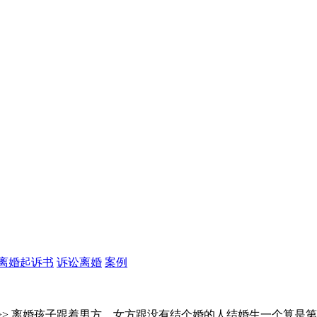
离婚起诉书
诉讼离婚
案例
>> 离婚孩子跟着男方，女方跟没有结个婚的人结婚生一个算是