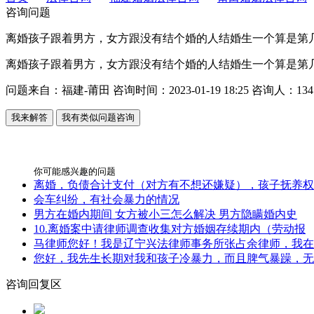
咨询问题
离婚孩子跟着男方，女方跟没有结个婚的人结婚生一个算是第
离婚孩子跟着男方，女方跟没有结个婚的人结婚生一个算是第
问题来自：
福建-莆田
咨询时间：
2023-01-19 18:25
咨询人：
134
我来解答
我有类似问题咨询
你可能感兴趣的问题
离婚，负债合计支付（对方有不想还嫌疑），孩子抚养权
会车纠纷，有社会暴力的情况
男方在婚内期间 女方被小三怎么解决 男方隐瞒婚内史
10.离婚案中请律师调查收集对方婚姻存续期内（劳动报
马律师您好！我是辽宁兴法律师事务所张占余律师，我在
您好，我先生长期对我和孩子冷暴力，而且脾气暴躁，无
咨询回复区