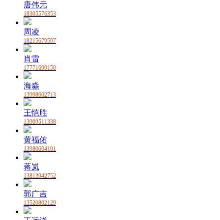
唐伟元
18305576353
周凌
18215679597
肖雷
17771699150
海淼
13998602713
王恺胜
13909511338
黄福佑
13980604101
蒋岚
13813942752
郭广吉
13520802129