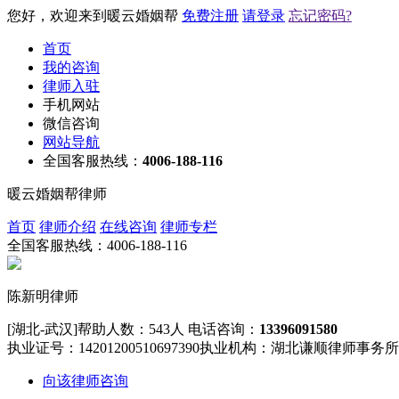
您好，欢迎来到暖云婚姻帮
免费注册
请登录
忘记密码?
首页
我的咨询
律师入驻
手机网站
微信咨询
网站导航
全国客服热线：
4006-188-116
暖云婚姻帮律师
首页
律师介绍
在线咨询
律师专栏
全国客服热线：
4006-188-116
陈新明律师
[湖北-武汉]
帮助人数：
543人
电话咨询：
13396091580
执业证号：
14201200510697390
执业机构：
湖北谦顺律师事务所
向该律师咨询