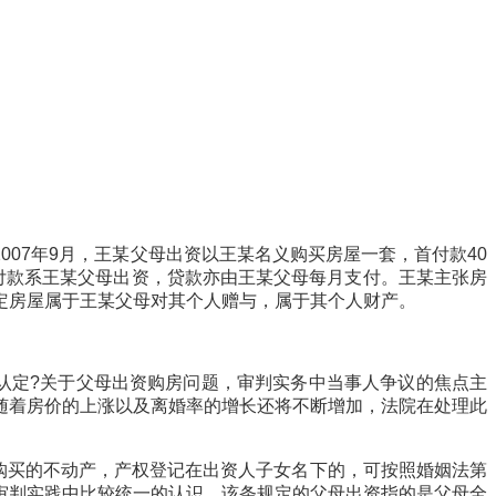
2007年9月，王某父母出资以王某名义购买房屋一套，首付款40
首付款系王某父母出资，贷款亦由王某父母每月支付。王某主张房
定房屋属于王某父母对其个人赠与，属于其个人财产。
何认定?关于父母出资购房问题，审判实务中当事人争议的焦点主
随着房价的上涨以及离婚率的增长还将不断增加，法院在处理此
购买的不动产，产权登记在出资人子女名下的，可按照婚姻法第
审判实践中比较统一的认识，该条规定的父母出资指的是父母全